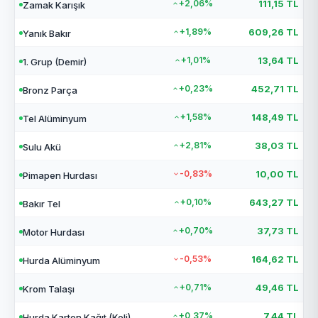
+2,06%
111,15 TL
Zamak Karışık
+1,89%
609,26 TL
Yanık Bakır
+1,01%
13,64 TL
1. Grup (Demir)
+0,23%
452,71 TL
Bronz Parça
+1,58%
148,49 TL
Tel Alüminyum
+2,81%
38,03 TL
Sulu Akü
-0,83%
10,00 TL
Pimapen Hurdası
+0,10%
643,27 TL
Bakır Tel
+0,70%
37,73 TL
Motor Hurdası
-0,53%
164,62 TL
Hurda Alüminyum
+0,71%
49,46 TL
Krom Talaşı
+0,37%
7,44 TL
Hurda Karton Kağıt (Koli)