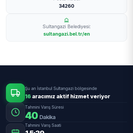
34260
Sultangazi Belediyesi:
sultangazi.bel.tr/en
Şu an İstanbul Sultangazi bölgesinde
16
aracımız aktif hizmet veriyor
Tahmini Varış Süresi
40
Dakika
Tahmini Varış Saati