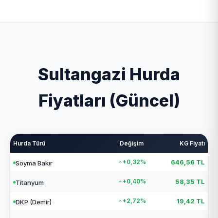
Sultangazi Hurda
Fiyatları (Güncel)
Hurda Türü
Değişim
KG Fiyatı
+0,32%
646,56 TL
Soyma Bakır
+0,40%
58,35 TL
Titanyum
+2,72%
19,42 TL
DKP (Demir)