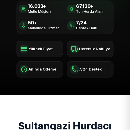
16.033+
67.130+
Mutlu Müşteri
Ton Hurda Alımı
50+
7/24
Mahallede Hizmet
Destek Hattı
Yüksek Fiyat
Ücretsiz Nakliye
Anında Ödeme
7/24 Destek
Sultangazi Hurdacı