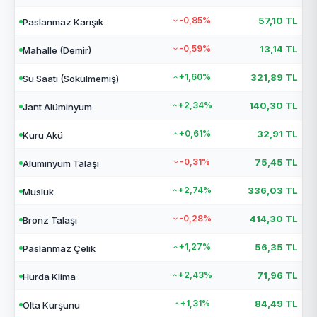
-0,85%
57,10 TL
Paslanmaz Karışık
-0,59%
13,14 TL
Mahalle (Demir)
+1,60%
321,89 TL
Su Saati (Sökülmemiş)
+2,34%
140,30 TL
Jant Alüminyum
+0,61%
32,91 TL
Kuru Akü
-0,31%
75,45 TL
Alüminyum Talaşı
+2,74%
336,03 TL
Musluk
-0,28%
414,30 TL
Bronz Talaşı
+1,27%
56,35 TL
Paslanmaz Çelik
+2,43%
71,96 TL
Hurda Klima
+1,31%
84,49 TL
Olta Kurşunu