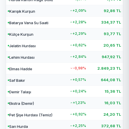
+2,09%
92,86 TL
Karışık Kurşun
+2,28%
334,37 TL
Batarya Vana Su Saati
+2,29%
93,77 TL
Külçe Kurşun
+0,62%
20,65 TL
Jelatin Hurdası
+2,84%
947,92 TL
Lehim Hurdası
-0,98%
2.849,23 TL
Elmas Hadde
+0,57%
644,08 TL
Saf Bakır
+0,24%
15,36 TL
Demir Talaşı
+1,23%
16,03 TL
Ekstra (Demir)
+0,92%
24,20 TL
Pet Şişe Hurdası (Temiz)
+2,25%
372,68 TL
Sarı Hurda