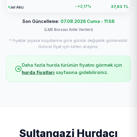
+2,17%
37,63 TL
Jel Akü
Son Güncelleme:
07.08.2026 Cuma - 11:56
(LME Borsası Anlık Verileri)
* Fiyatlar piyasa koşullarına göre günlük değişiklik gösterebilir.
Güncel fiyat için lütfen arayınız.
Daha fazla hurda türünün fiyatını görmek için
hurda fiyatları
sayfasına gidebilirsiniz.
Sultangazi Hurdacı